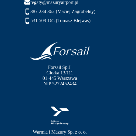
regaty@mazuryairport.pl
887 234 362 (Maciej Zagrobelny)
531 509 165 (Tomasz Blejwas)
Forsail Sp.J.
Ciołka 13/111
01-445 Warszawa
NIP 5272452434
Warmia i Mazury Sp. z o. o.