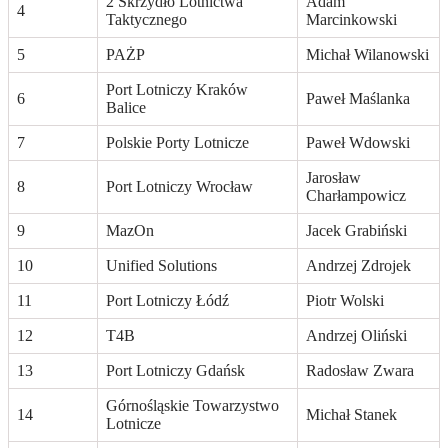
2 Skrzydło Lotnictwa
Adam
4
Taktycznego
Marcinkowski
5
PAŻP
Michał Wilanowski
Port Lotniczy Kraków
6
Paweł Maślanka
Balice
7
Polskie Porty Lotnicze
Paweł Wdowski
Jarosław
8
Port Lotniczy Wrocław
Charłampowicz
9
MazOn
Jacek Grabiński
10
Unified Solutions
Andrzej Zdrojek
11
Port Lotniczy Łódź
Piotr Wolski
12
T4B
Andrzej Oliński
13
Port Lotniczy Gdańsk
Radosław Zwara
Górnośląskie Towarzystwo
14
Michał Stanek
Lotnicze