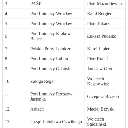
3
PAŻP
Piotr Mazurkiewicz
4
Port Lotniczy Wrocław
Rafał Bergier
5
Port Lotniczy Wrocław
Piotr Tokarz
Port Lotniczy Kraków
6
Łukasz Pudełko
Balice
7
Polskie Porty Lotnicze
Karol Lipiec
8
Port Lotniczy Lublin
Piotr Rudaś
9
Port Lotniczy Gdańsk
Jarosław Grot
Wojciech
10
Załoga Regat
Kasprowicz
Port Lotniczy Rzeszów
11
Grzegorz Brzeski
Jasionka
12
Aritech
Maciej Brzyski
Wojciech
13
Urząd Lotnictwa Cywilnego
Studziński