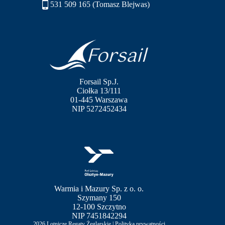
531 509 165 (Tomasz Blejwas)
Forsail Sp.J.
Ciołka 13/111
01-445 Warszawa
NIP 5272452434
Warmia i Mazury Sp. z o. o.
Szymany 150
12-100 Szczytno
NIP 7451842294
2026 Lotnicze Regaty Żeglarskie |
Polityka prywatności