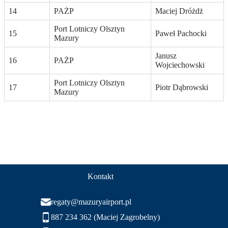
14
PAŻP
Maciej Dróżdż
Port Lotniczy Olsztyn
15
Paweł Pachocki
Mazury
Janusz
16
PAŻP
Wojciechowski
Port Lotniczy Olsztyn
17
Piotr Dąbrowski
Mazury
Kontakt
regaty@mazuryairport.pl
887 234 362 (Maciej Zagrobelny)