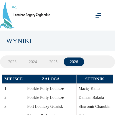
Przejdź
do
treści
WYNIKI
2023
2024
2025
2026
MIEJSCE
ZAŁOGA
STERNIK
1
Polskie Porty Lotnicze
Maciej Kania
2
Polskie Porty Lotnicze
Damian Bakuła
3
Port Lotniczy Gdańsk
Sławomir Charubin